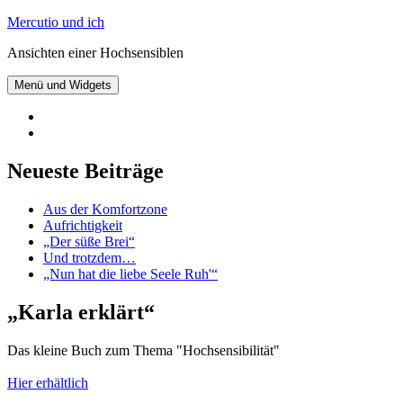
Zum
Mercutio und ich
Inhalt
Ansichten einer Hochsensiblen
springen
Menü und Widgets
@mercutioundich
bei
Beiträge
Twitter
abonnieren
Neueste Beiträge
Aus der Komfortzone
Aufrichtigkeit
„Der süße Brei“
Und trotzdem…
„Nun hat die liebe Seele Ruh'“
„Karla erklärt“
Das kleine Buch zum Thema "Hochsensibilität"
Hier erhältlich