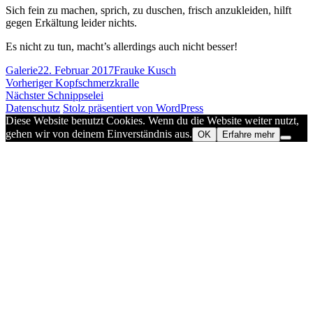
Sich fein zu machen, sprich, zu duschen, frisch anzukleiden, hilft
gegen Erkältung leider nichts.
Es nicht zu tun, macht’s allerdings auch nicht besser!
Format
Veröffentlicht
Autor
Galerie
22. Februar 2017
Frauke Kusch
Beitragsnavigation
am
Vorheriger
Vorheriger
Kopfschmerzkralle
Nächster
Beitrag:
Nächster
Schnippselei
Beitrag:
Datenschutz
Stolz präsentiert von WordPress
Diese Website benutzt Cookies. Wenn du die Website weiter nutzt,
gehen wir von deinem Einverständnis aus.
OK
Erfahre mehr