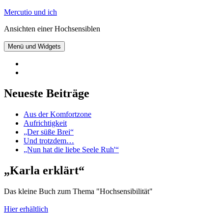
Zum
Mercutio und ich
Inhalt
Ansichten einer Hochsensiblen
springen
Menü und Widgets
@mercutioundich
bei
Beiträge
Twitter
abonnieren
Neueste Beiträge
Aus der Komfortzone
Aufrichtigkeit
„Der süße Brei“
Und trotzdem…
„Nun hat die liebe Seele Ruh'“
„Karla erklärt“
Das kleine Buch zum Thema "Hochsensibilität"
Hier erhältlich