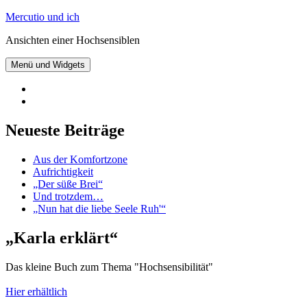
Zum
Mercutio und ich
Inhalt
Ansichten einer Hochsensiblen
springen
Menü und Widgets
@mercutioundich
bei
Beiträge
Twitter
abonnieren
Neueste Beiträge
Aus der Komfortzone
Aufrichtigkeit
„Der süße Brei“
Und trotzdem…
„Nun hat die liebe Seele Ruh'“
„Karla erklärt“
Das kleine Buch zum Thema "Hochsensibilität"
Hier erhältlich