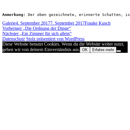
Anmerkung: 
Der oben gezeichnete, erinnerte Schatten, is
Format
Veröffentlicht
Autor
Galerie
4. September 2017
7. September 2017
Frauke Kusch
Beitragsnavigation
am
Vorheriger
Vorheriger
„Die Ordnung der Dinge“
Nächster
Beitrag:
Nächster
„Ein Zimmer für sich allein“
Beitrag:
Datenschutz
Stolz präsentiert von WordPress
Diese Website benutzt Cookies. Wenn du die Website weiter nutzt,
gehen wir von deinem Einverständnis aus.
OK
Erfahre mehr