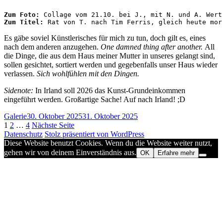
Zum Foto:
 Collage vom 21.10. bei J., mit N. und A. Wert
Zum Titel:
 Rat von T. nach Tim Ferris, gleich heute mor
Es gäbe soviel Künstlerisches für mich zu tun, doch gilt es, eines
nach dem anderen anzugehen.
One damned thing after another.
All
die Dinge, die aus dem Haus meiner Mutter in unseres gelangt sind,
sollen gesichtet, sortiert werden und gegebenfalls unser Haus wieder
verlassen.
Sich wohlfühlen mit den Dingen.
Sidenote:
In Irland soll 2026 das Kunst-Grundeinkommen
eingeführt werden. Großartige Sache! Auf nach Irland! ;D
Format
Veröffentlicht
Galerie
30. Oktober 2025
31. Oktober 2025
Seitennummerierung
Seite
Seite
Seite
am
1
2
…
4
Nächste Seite
Datenschutz
Stolz präsentiert von WordPress
der
Diese Website benutzt Cookies. Wenn du die Website weiter nutzt,
Beiträge
gehen wir von deinem Einverständnis aus.
OK
Erfahre mehr