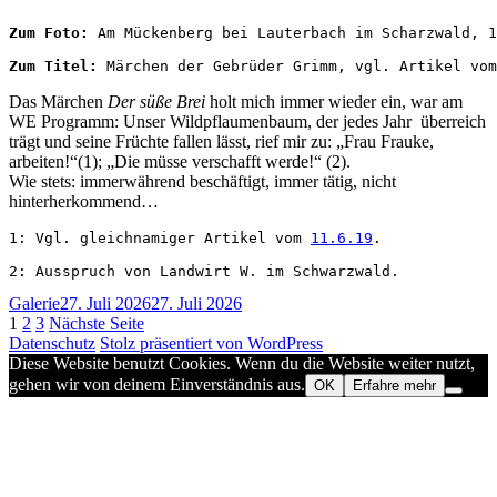
Zum Foto: 
Am Mückenberg bei Lauterbach im Scharzwald, 1
Zum Titel: 
Märchen der Gebrüder Grimm, vgl. Artikel vom
Das Märchen
Der süße Brei
holt mich immer wieder ein, war am
WE Programm: Unser Wildpflaumenbaum, der jedes Jahr überreich
trägt und seine Früchte fallen lässt, rief mir zu: „Frau Frauke,
arbeiten!“(1); „Die müsse verschafft werde!“ (2).
Wie stets: immerwährend beschäftigt, immer tätig, nicht
hinterherkommend…
1: Vgl. gleichnamiger Artikel vom 
11.6.19
.

2: Ausspruch von Landwirt W. im Schwarzwald.
Format
Veröffentlicht
Galerie
27. Juli 2026
27. Juli 2026
Seitennummerierung
Seite
Seite
Seite
am
1
2
3
Nächste Seite
Datenschutz
Stolz präsentiert von WordPress
der
Diese Website benutzt Cookies. Wenn du die Website weiter nutzt,
Beiträge
gehen wir von deinem Einverständnis aus.
OK
Erfahre mehr