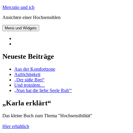
Zum
Mercutio und ich
Inhalt
Ansichten einer Hochsensiblen
springen
Menü und Widgets
@mercutioundich
bei
Beiträge
Twitter
abonnieren
Neueste Beiträge
Aus der Komfortzone
Aufrichtigkeit
„Der süße Brei“
Und trotzdem…
„Nun hat die liebe Seele Ruh'“
„Karla erklärt“
Das kleine Buch zum Thema "Hochsensibilität"
Hier erhältlich