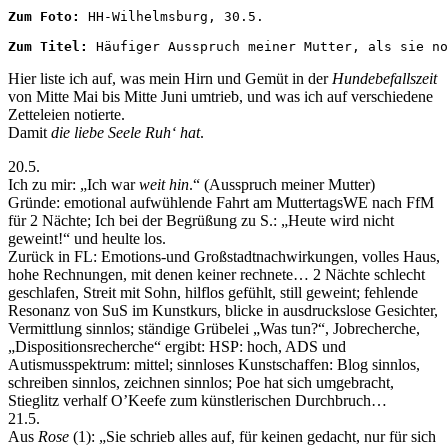
Zum Foto: 
HH-Wilhelmsburg, 30.5.

Zum Titel: 
Häufiger Ausspruch meiner Mutter, als sie no
Hier liste ich auf, was mein Hirn und Gemüt in der
Hundebefallszeit
von Mitte Mai bis Mitte Juni umtrieb, und was ich auf verschiedene
Zetteleien notierte.
Damit
die liebe Seele Ruh‘ hat
.
20.5.
Ich zu mir: „Ich war
weit hin
.“ (Ausspruch meiner Mutter)
Gründe: emotional aufwühlende Fahrt am MuttertagsWE nach FfM
für 2 Nächte; Ich bei der Begrüßung zu S.: „Heute wird nicht
geweint!“ und heulte los.
Zurück in FL: Emotions-und Großstadtnachwirkungen, volles Haus,
hohe Rechnungen, mit denen keiner rechnete… 2 Nächte schlecht
geschlafen, Streit mit Sohn, hilflos gefühlt, still geweint; fehlende
Resonanz von SuS im Kunstkurs, blicke in ausdruckslose Gesichter,
Vermittlung sinnlos; ständige Grübelei „Was tun?“, Jobrecherche,
„Dispositionsrecherche“ ergibt: HSP: hoch, ADS und
Autismusspektrum: mittel; sinnloses Kunstschaffen: Blog sinnlos,
schreiben sinnlos, zeichnen sinnlos; Poe hat sich umgebracht,
Stieglitz verhalf O’Keefe zum künstlerischen Durchbruch…
21.5.
Aus
Rose
(1): „Sie schrieb alles auf, für keinen gedacht, nur für sich