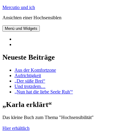
Zum
Mercutio und ich
Inhalt
Ansichten einer Hochsensiblen
springen
Menü und Widgets
@mercutioundich
bei
Beiträge
Twitter
abonnieren
Neueste Beiträge
Aus der Komfortzone
Aufrichtigkeit
„Der süße Brei“
Und trotzdem…
„Nun hat die liebe Seele Ruh'“
„Karla erklärt“
Das kleine Buch zum Thema "Hochsensibilität"
Hier erhältlich