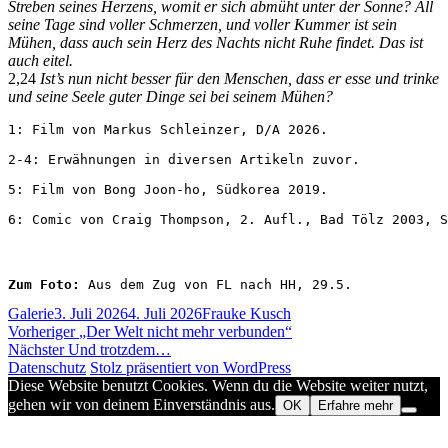
Streben seines Herzens, womit er sich abmüht unter der Sonne? All
seine Tage sind voller Schmerzen, und voller Kummer ist sein
Mühen, dass auch sein Herz des Nachts nicht Ruhe findet. Das ist
auch eitel.
2,24
Ist’s nun nicht besser für den Menschen, dass er esse und trinke
und seine Seele guter Dinge sei bei seinem Mühen?
1: Film von Markus Schleinzer, D/A 2026.

2-4: Erwähnungen in diversen Artikeln zuvor. 

5: Film von Bong Joon-ho, Südkorea 2019.

6: Comic von Craig Thompson, 2. Aufl., Bad Tölz 2003, S
Zum Foto:
 Aus dem Zug von FL nach HH, 29.5.
Format
Veröffentlicht
Autor
Galerie
3. Juli 2026
4. Juli 2026
Frauke Kusch
Beitragsnavigation
am
Vorheriger
Vorheriger
„Der Welt nicht mehr verbunden“
Nächster
Beitrag:
Nächster
Und trotzdem…
Beitrag:
Datenschutz
Stolz präsentiert von WordPress
Diese Website benutzt Cookies. Wenn du die Website weiter nutzt,
gehen wir von deinem Einverständnis aus.
OK
Erfahre mehr