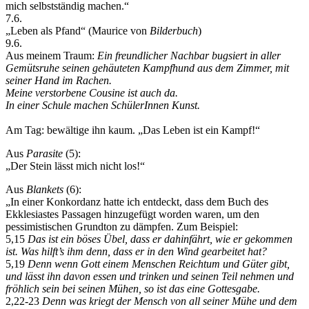
mich selbstständig machen.“
7.6.
„Leben als Pfand“ (Maurice von
Bilderbuch
)
9.6.
Aus meinem Traum:
Ein freundlicher Nachbar bugsiert in aller
Gemütsruhe seinen gehäuteten Kampfhund aus dem Zimmer, mit
seiner Hand im Rachen.
Meine verstorbene Cousine ist auch da.
In einer Schule machen SchülerInnen Kunst.
Am Tag: bewältige ihn kaum. „Das Leben ist ein Kampf!“
Aus
Parasite
(5):
„Der Stein lässt mich nicht los!“
Aus
Blankets
(6):
„In einer Konkordanz hatte ich entdeckt, dass dem Buch des
Ekklesiastes Passagen hinzugefügt worden waren, um den
pessimistischen Grundton zu dämpfen. Zum Beispiel:
5,15
Das ist ein böses Übel, dass er dahinfährt, wie er gekommen
ist. Was hilft’s ihm denn, dass er in den Wind gearbeitet hat?
5,19
Denn wenn Gott einem Menschen Reichtum und Güter gibt,
und lässt ihn davon essen und trinken und seinen Teil nehmen und
fröhlich sein bei seinen Mühen, so ist das eine Gottesgabe.
2,22-23
Denn was kriegt der Mensch von all seiner Mühe und dem