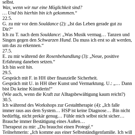
selbst.
Was, wenn wir nur eine Möglichkeit sind?
… Und bis hierhin bin ich gekommen
.“
22.5.
G. zu mir vor dem
Souldance
(2): „Ist das Leben gerade gut zu
Dir?“
Ich zu T. nach dem
Souldance
: „Was Musik vermag… Tanzen und
Singen gegen den
Schwarzen Hund
. Da muss ich erst so alt werden,
um das zu erkennen.“
27.5.
E. zu mir während der
Rosenbehandlung
(3): „Neue, positive
Erfahrung daneben setzen.“
Ich bin
weit hin
.
29.5.
Gespräch mit F. in HH über finanzielle Sicherheit.
Gespräch mit U. in HH über Kunst und Vermarktung. U.: „… Dann
bist Du keine Künstlerin!“
(Wie auch, wenn die Kraft zur Alltagsbewältigung kaum reicht?)
30.5.
Ich während des Workshops zur Gestalttherapie (4): „Ich falle
immer raus aus dem System… HSP ist keine Diagnose… Bin nicht
bedürftig, nicht prekär genug… Fühle mich selbst nicht sicher…
Brauche immer Bestätigung eines Außen…
Therapeut zu mir: „Du brauchst einen Protegé.“
Teilnehmerin: „Ich komme aus einer Selbstständigenfamilie. Ich will