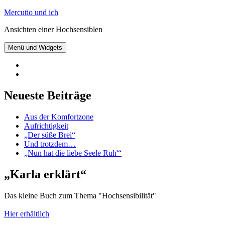
Zum
Mercutio und ich
Inhalt
Ansichten einer Hochsensiblen
springen
Menü und Widgets
@mercutioundich
bei
Beiträge
Twitter
abonnieren
Neueste Beiträge
Aus der Komfortzone
Aufrichtigkeit
„Der süße Brei“
Und trotzdem…
„Nun hat die liebe Seele Ruh'“
„Karla erklärt“
Das kleine Buch zum Thema "Hochsensibilität"
Hier erhältlich