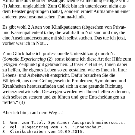
Aufnahme ab Oktober bestätigte. Meine Anmeldung erfolgte vor 2
(!) Jahren, unglaublich! Zum Glück bin ich unterdessen nicht aus
dem Fenster gesprungen (haha), sondern erhielt Aufnahme an einer
anderen psychosomatischen Trauma-Klinik.
Es gibt wohl 2 Arten von Klinikpatienten (abgesehen von Privat-
und Kassenpatienten!): die, die wahrhaft in Not sind und die, die
eine Auseinandersetzung mit sich selbst suchen. Das tue ich jetzt,
vorher war ich in Not…
Zum Glück habe ich professionelle Unterstützung durch N.
(
Somatic Experiencing
(2), sonst könnte ich diese Art der Hilfe zum
jetzigen Zeitpunkt gut gebrauchen: „Unser Ziel ist es, Ihnen dabei
zu helfen, Ihr eigenes Leben so zu gestalten, wie es Ihnen in Ihrer
Lebens- und Arbeitswelt entspricht. Dafür brauchen Sie die
Fähigkeit, aus dem Gefangensein in Problemen, Symptomen und
Krankheiten herauszufinden und sich in eine gesunde Richtung
weiterzuentwickeln. Deswegen werden wir Ihnen helfen zu lernen,
sich selbst zu steuern und zu führen und gute Entscheidungen zu
treffen.“ (3)
Aber ich bin ja auf dem Weg…!
1: Anm. zum Titel: Spontaner Ausspruch meinerseits.

2: Vgl. Blogeintrag vom 7.9. "Innenschau".

3: Klinikschreiben vom 19.09.2016.