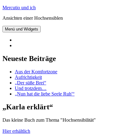
Zum
Mercutio und ich
Inhalt
Ansichten einer Hochsensiblen
springen
Menü und Widgets
@mercutioundich
bei
Beiträge
Twitter
abonnieren
Neueste Beiträge
Aus der Komfortzone
Aufrichtigkeit
„Der süße Brei“
Und trotzdem…
„Nun hat die liebe Seele Ruh'“
„Karla erklärt“
Das kleine Buch zum Thema "Hochsensibilität"
Hier erhältlich