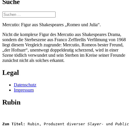
Suche
Suchen
nach:
Mercutio: Figur aus Shakespeares „Romeo und Julia“.
Nicht die komplexe Figur des Mercutio aus Shakespeares Drama,
sondern die Sterbeszene aus Franco Zeffirellis Verfilmung von 1968
liegt diesem Vergleich zugrunde: Mercutio, Romeos bester Freund,
„der Hofnarr“, unentwegt doppeldeutig scherzend, wird in einer
Szene tödlich verwundet und sein Sterben im Kreise seiner Freunde
zunächst nicht als solches erkannt.
Legal
Datenschutz
Impressum
Rubin
Zum Titel: 
Rubin, Produzent diverser
 Slayer
- und 
Public