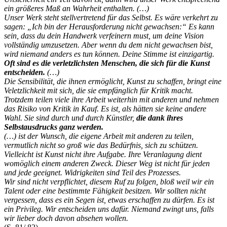
ein größeres Maß an Wahrheit enthalten. (…)
Unser Werk steht stellvertretend für das Selbst. Es wäre verkehrt zu
sagen: „Ich bin der Herausforderung nicht gewachsen:“ Es kann
sein, dass du dein Handwerk verfeinern must, um deine Vision
vollständig umzusetzen. Aber wenn du dem nicht gewachsen bist,
wird niemand anders es tun können. Deine Stimme ist einzigartig.
Oft sind es die verletzlichsten Menschen, die sich für die Kunst
entscheiden.
(…)
Die Sensibilität, die ihnen ermöglicht, Kunst zu schaffen, bringt eine
Veletzlichkeit mit sich, die sie empfänglich für Kritik macht.
Trotzdem teilen viele ihre Arbeit weiterhin mit anderen und nehmen
das Risiko von Kritik in Kauf. Es ist, als hätten sie keine andere
Wahl. Sie sind durch und durch Künstler,
die dank ihres
Selbstausdrucks ganz werden.
(…) ist der Wunsch, die eigene Arbeit mit anderen zu teilen,
vermutlich nicht so groß wie das Bedürfnis, sich zu schützen.
Vielleicht ist Kunst nicht ihre Aufgabe. Ihre Veranlagung dient
womöglich einem anderen Zweck. Dieser Weg ist nicht für jeden
und jede geeignet. Widrigkeiten sind Teil des Prozesses.
Wir sind nicht verpflichtet, diesem Ruf zu folgen, bloß weil wir ein
Talent oder eine bestimmte Fähigkeit besitzen. Wir sollten nicht
vergessen, dass es ein Segen ist, etwas erschaffen zu dürfen. Es ist
ein Privileg. Wir entscheiden uns dafür. Niemand zwingt uns, falls
wir lieber doch davon absehen wollen.