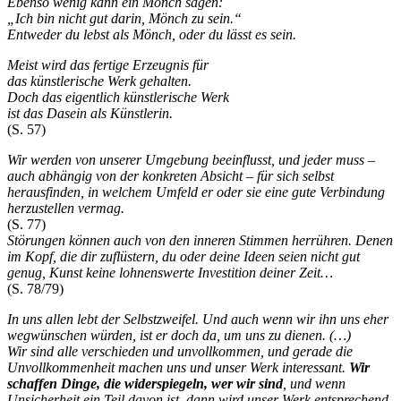
Ebenso wenig kann ein Mönch sagen:
„Ich bin nicht gut darin, Mönch zu sein.“
Entweder du lebst als Mönch, oder du lässt es sein.
Meist wird das fertige Erzeugnis für
das künstlerische Werk gehalten.
Doch das eigentlich künstlerische Werk
ist das Dasein als Künstlerin.
(S. 57)
Wir werden von unserer Umgebung beeinflusst, und jeder muss –
auch abhängig von der konkreten Absicht – für sich selbst
herausfinden, in welchem Umfeld er oder sie eine gute Verbindung
herzustellen vermag.
(S. 77)
Störungen können auch von den inneren Stimmen herrühren. Denen
im Kopf, die dir zuflüstern, du oder deine Ideen seien nicht gut
genug, Kunst keine lohnenswerte Investition deiner Zeit…
(S. 78/79)
In uns allen lebt der Selbstzweifel. Und auch wenn wir ihn uns eher
wegwünschen würden, ist er doch da, um uns zu dienen. (…)
Wir sind alle verschieden und unvollkommen, und gerade die
Unvollkommenheit machen uns und unser Werk interessant.
Wir
schaffen Dinge, die widerspiegeln, wer wir sind
, und wenn
Unsicherheit ein Teil davon ist, dann wird unser Werk entsprechend