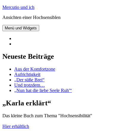
Zum
Mercutio und ich
Inhalt
Ansichten einer Hochsensiblen
springen
Menü und Widgets
@mercutioundich
bei
Beiträge
Twitter
abonnieren
Neueste Beiträge
Aus der Komfortzone
Aufrichtigkeit
„Der süße Brei“
Und trotzdem…
„Nun hat die liebe Seele Ruh'“
„Karla erklärt“
Das kleine Buch zum Thema "Hochsensibilität"
Hier erhältlich