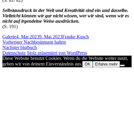
(S. 81/ 82)
Selbstausdruck in der Welt und Kreativität sind ein und dasselbe.
Vielleicht können wir gar nicht wissen, wer wir sind, wenn wir es
nicht auf irgendeine Weise ausdrücken.
(S. 191)
Format
Veröffentlicht
Autor
Galerie
4. Mai 2023
9. Mai 2023
Frauke Kusch
Beitragsnavigation
am
Vorheriger
Vorheriger
Nachbesinnung halten
Nächster
Beitrag:
Nächster
blutbuch
Beitrag:
Datenschutz
Stolz präsentiert von WordPress
Diese Website benutzt Cookies. Wenn du die Website weiter nutzt,
gehen wir von deinem Einverständnis aus.
OK
Erfahre mehr