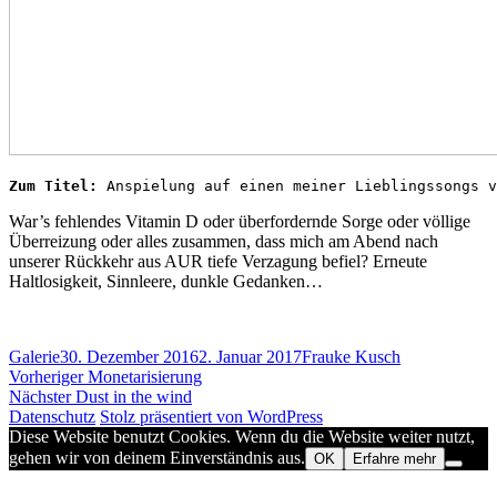
Zum Titel: 
Anspielung auf einen meiner Lieblingssongs v
War’s fehlendes Vitamin D oder überfordernde Sorge oder völlige
Überreizung oder alles zusammen, dass mich am Abend nach
unserer Rückkehr aus AUR tiefe Verzagung befiel? Erneute
Haltlosigkeit, Sinnleere, dunkle Gedanken…
Format
Veröffentlicht
Autor
Galerie
30. Dezember 2016
2. Januar 2017
Frauke Kusch
Beitragsnavigation
am
Vorheriger
Vorheriger
Monetarisierung
Nächster
Beitrag:
Nächster
Dust in the wind
Beitrag:
Datenschutz
Stolz präsentiert von WordPress
Diese Website benutzt Cookies. Wenn du die Website weiter nutzt,
gehen wir von deinem Einverständnis aus.
OK
Erfahre mehr