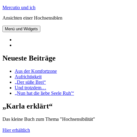
Zum
Mercutio und ich
Inhalt
Ansichten einer Hochsensiblen
springen
Menü und Widgets
@mercutioundich
bei
Beiträge
Twitter
abonnieren
Neueste Beiträge
Aus der Komfortzone
Aufrichtigkeit
„Der süße Brei“
Und trotzdem…
„Nun hat die liebe Seele Ruh'“
„Karla erklärt“
Das kleine Buch zum Thema "Hochsensibilität"
Hier erhältlich