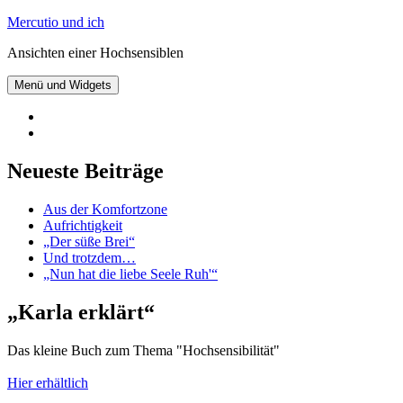
Zum
Mercutio und ich
Inhalt
Ansichten einer Hochsensiblen
springen
Menü und Widgets
@mercutioundich
bei
Beiträge
Twitter
abonnieren
Neueste Beiträge
Aus der Komfortzone
Aufrichtigkeit
„Der süße Brei“
Und trotzdem…
„Nun hat die liebe Seele Ruh'“
„Karla erklärt“
Das kleine Buch zum Thema "Hochsensibilität"
Hier erhältlich