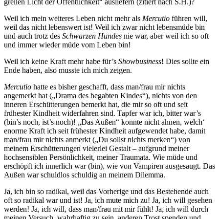
grellen Licht der Öffentlichkeit“ ausliefern (zitiert nach S.H.)?
Weil ich mein weiteres Leben nicht mehr als
Mercutio
führen will,
weil das nicht lebenswert ist! Weil ich zwar nicht lebensmüde bin
und auch trotz des
Schwarzen Hundes
nie war, aber weil ich so oft
und immer wieder müde vom Leben bin!
Weil ich keine Kraft mehr habe für’s
Showbusiness
! Dies sollte ein
Ende haben, also musste ich mich zeigen.
Mercutio
hatte es bisher geschafft, dass man/frau mir nichts
angemerkt hat („Drama des begabten Kindes“), nichts von den
inneren Erschütterungen bemerkt hat, die mir so oft und seit
frühester Kindheit widerfahren sind. Tapfer war ich, bitter war’s
(bin’s noch, ist’s noch)! „Das Außen“ konnte nicht ahnen, welch‘
enorme Kraft ich seit frühester Kindheit aufgewendet habe, damit
man/frau mir nichts anmerkt („Du sollst nichts merken“) von
meinem Erschütterungen vielerlei Gestalt – aufgrund meiner
hochsensiblen Persönlichkeit, meiner Traumata. Wie müde und
erschöpft ich innerlich war (bin), wie von Vampiren ausgesaugt. Das
Außen war schuldlos schuldig an meinem Dilemma.
Ja, ich bin so radikal, weil das Vorherige und das Bestehende auch
oft so radikal war und ist! Ja, ich mute mich zu! Ja, ich will gesehen
werden! Ja, ich will, dass man/frau mit mir fühlt! Ja, ich will durch
meinen Versuch, wahrhaftig zu sein, anderen Trost spenden und