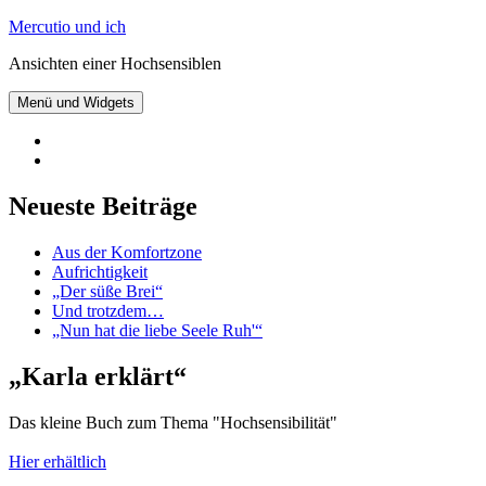
Zum
Mercutio und ich
Inhalt
Ansichten einer Hochsensiblen
springen
Menü und Widgets
@mercutioundich
bei
Beiträge
Twitter
abonnieren
Neueste Beiträge
Aus der Komfortzone
Aufrichtigkeit
„Der süße Brei“
Und trotzdem…
„Nun hat die liebe Seele Ruh'“
„Karla erklärt“
Das kleine Buch zum Thema "Hochsensibilität"
Hier erhältlich