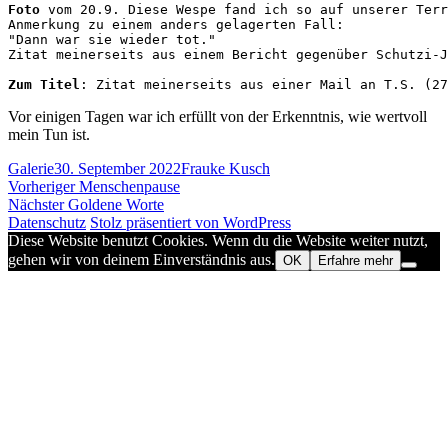
Foto
 vom 20.9. Diese Wespe fand ich so auf unserer Terr
Anmerkung zu einem anders gelagerten Fall: 

"Dann war sie wieder tot." 

Zitat meinerseits aus einem Bericht gegenüber Schutzi-J
Zum Titel
: Zitat meinerseits aus einer Mail an T.S. (27
Vor einigen Tagen war ich erfüllt von der Erkenntnis, wie wertvoll
mein Tun ist.
Format
Veröffentlicht
Autor
Galerie
30. September 2022
Frauke Kusch
Beitragsnavigation
am
Vorheriger
Vorheriger
Menschenpause
Nächster
Beitrag:
Nächster
Goldene Worte
Beitrag:
Datenschutz
Stolz präsentiert von WordPress
Diese Website benutzt Cookies. Wenn du die Website weiter nutzt,
gehen wir von deinem Einverständnis aus.
OK
Erfahre mehr