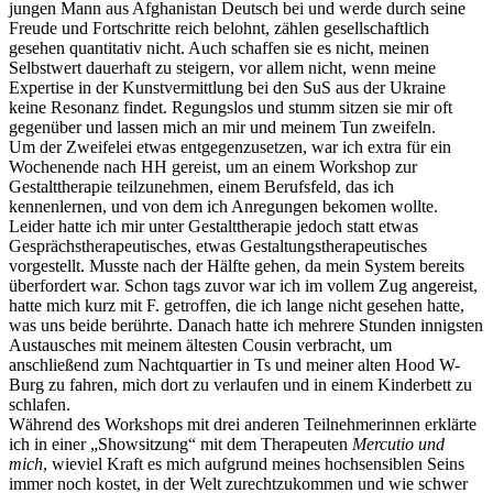
jungen Mann aus Afghanistan Deutsch bei und werde durch seine
Freude und Fortschritte reich belohnt, zählen gesellschaftlich
gesehen quantitativ nicht. Auch schaffen sie es nicht, meinen
Selbstwert dauerhaft zu steigern, vor allem nicht, wenn meine
Expertise in der Kunstvermittlung bei den SuS aus der Ukraine
keine Resonanz findet. Regungslos und stumm sitzen sie mir oft
gegenüber und lassen mich an mir und meinem Tun zweifeln.
Um der Zweifelei etwas entgegenzusetzen, war ich extra für ein
Wochenende nach HH gereist, um an einem Workshop zur
Gestalttherapie teilzunehmen, einem Berufsfeld, das ich
kennenlernen, und von dem ich Anregungen bekomen wollte.
Leider hatte ich mir unter Gestalttherapie jedoch statt etwas
Gesprächstherapeutisches, etwas Gestaltungstherapeutisches
vorgestellt. Musste nach der Hälfte gehen, da mein System bereits
überfordert war. Schon tags zuvor war ich im vollem Zug angereist,
hatte mich kurz mit F. getroffen, die ich lange nicht gesehen hatte,
was uns beide berührte. Danach hatte ich mehrere Stunden innigsten
Austausches mit meinem ältesten Cousin verbracht, um
anschließend zum Nachtquartier in Ts und meiner alten Hood W-
Burg zu fahren, mich dort zu verlaufen und in einem Kinderbett zu
schlafen.
Während des Workshops mit drei anderen Teilnehmerinnen erklärte
ich in einer „Showsitzung“ mit dem Therapeuten
Mercutio und
mich
, wieviel Kraft es mich aufgrund meines hochsensiblen Seins
immer noch kostet, in der Welt zurechtzukommen und wie schwer