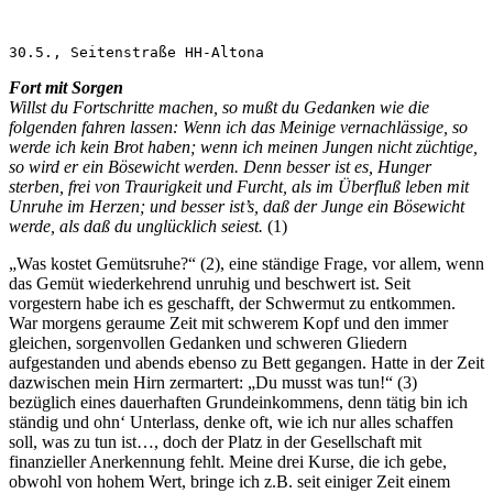
30.5., Seitenstraße HH-Altona
Fort mit Sorgen
Willst du Fortschritte machen, so mußt du Gedanken wie die
folgenden fahren lassen: Wenn ich das Meinige vernachlässige, so
werde ich kein Brot haben; wenn ich meinen Jungen nicht züchtige,
so wird er ein Bösewicht werden. Denn besser ist es, Hunger
sterben, frei von Traurigkeit und Furcht, als im Überfluß leben mit
Unruhe im Herzen; und besser ist’s, daß der Junge ein Bösewicht
werde, als daß du unglücklich seiest.
(1)
„Was kostet Gemütsruhe?“ (2), eine ständige Frage, vor allem, wenn
das Gemüt wiederkehrend unruhig und beschwert ist. Seit
vorgestern habe ich es geschafft, der Schwermut zu entkommen.
War morgens geraume Zeit mit schwerem Kopf und den immer
gleichen, sorgenvollen Gedanken und schweren Gliedern
aufgestanden und abends ebenso zu Bett gegangen. Hatte in der Zeit
dazwischen mein Hirn zermartert: „Du musst was tun!“ (3)
bezüglich eines dauerhaften Grundeinkommens, denn tätig bin ich
ständig und ohn‘ Unterlass, denke oft, wie ich nur alles schaffen
soll, was zu tun ist…, doch der Platz in der Gesellschaft mit
finanzieller Anerkennung fehlt. Meine drei Kurse, die ich gebe,
obwohl von hohem Wert, bringe ich z.B. seit einiger Zeit einem