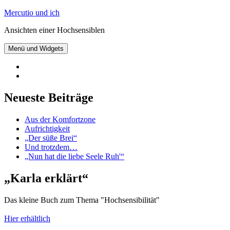
Zum
Mercutio und ich
Inhalt
Ansichten einer Hochsensiblen
springen
Menü und Widgets
@mercutioundich
bei
Beiträge
Twitter
abonnieren
Neueste Beiträge
Aus der Komfortzone
Aufrichtigkeit
„Der süße Brei“
Und trotzdem…
„Nun hat die liebe Seele Ruh'“
„Karla erklärt“
Das kleine Buch zum Thema "Hochsensibilität"
Hier erhältlich