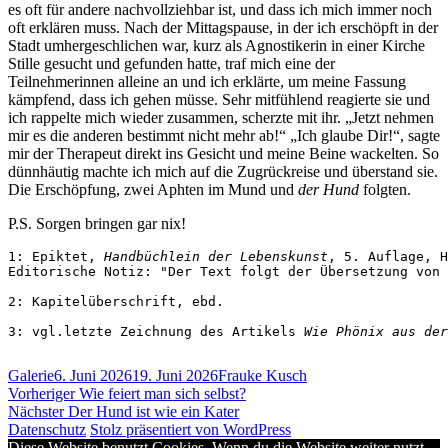
es oft für andere nachvollziehbar ist, und dass ich mich immer noch
oft erklären muss. Nach der Mittagspause, in der ich erschöpft in der
Stadt umhergeschlichen war, kurz als Agnostikerin in einer Kirche
Stille gesucht und gefunden hatte, traf mich eine der
Teilnehmerinnen alleine an und ich erklärte, um meine Fassung
kämpfend, dass ich gehen müsse. Sehr mitfühlend reagierte sie und
ich rappelte mich wieder zusammen, scherzte mit ihr. „Jetzt nehmen
mir es die anderen bestimmt nicht mehr ab!“ „Ich glaube Dir!“, sagte
mir der Therapeut direkt ins Gesicht und meine Beine wackelten. So
dünnhäutig machte ich mich auf die Zugrückreise und überstand sie.
Die Erschöpfung, zwei Aphten im Mund und
der Hund
folgten.
P.S. Sorgen bringen gar nix!
1: Epiktet, 
Handbüchlein der Lebenskunst
, 5. Auflage, H
Editorische Notiz: "Der Text folgt der Übersetzung von 
2: Kapitelüberschrift, ebd.

3: vgl.letzte Zeichnung des Artikels 
Wie Phönix aus der
Format
Veröffentlicht
Autor
Galerie
6. Juni 2026
19. Juni 2026
Frauke Kusch
Beitragsnavigation
am
Vorheriger
Vorheriger
Wie feiert man sich selbst?
Nächster
Beitrag:
Nächster
Der Hund ist wie ein Kater
Beitrag:
Datenschutz
Stolz präsentiert von WordPress
Diese Website benutzt Cookies. Wenn du die Website weiter nutzt,