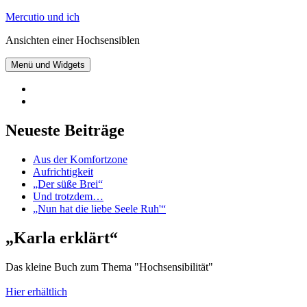
Zum
Mercutio und ich
Inhalt
Ansichten einer Hochsensiblen
springen
Menü und Widgets
@mercutioundich
bei
Beiträge
Twitter
abonnieren
Neueste Beiträge
Aus der Komfortzone
Aufrichtigkeit
„Der süße Brei“
Und trotzdem…
„Nun hat die liebe Seele Ruh'“
„Karla erklärt“
Das kleine Buch zum Thema "Hochsensibilität"
Hier erhältlich