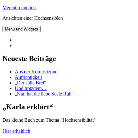
Zum
Mercutio und ich
Inhalt
Ansichten einer Hochsensiblen
springen
Menü und Widgets
@mercutioundich
bei
Beiträge
Twitter
abonnieren
Neueste Beiträge
Aus der Komfortzone
Aufrichtigkeit
„Der süße Brei“
Und trotzdem…
„Nun hat die liebe Seele Ruh'“
„Karla erklärt“
Das kleine Buch zum Thema "Hochsensibilität"
Hier erhältlich