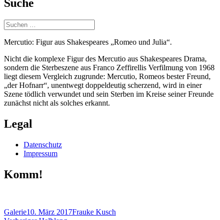
Suche
Suchen
nach:
Mercutio: Figur aus Shakespeares „Romeo und Julia“.
Nicht die komplexe Figur des Mercutio aus Shakespeares Drama,
sondern die Sterbeszene aus Franco Zeffirellis Verfilmung von 1968
liegt diesem Vergleich zugrunde: Mercutio, Romeos bester Freund,
„der Hofnarr“, unentwegt doppeldeutig scherzend, wird in einer
Szene tödlich verwundet und sein Sterben im Kreise seiner Freunde
zunächst nicht als solches erkannt.
Legal
Datenschutz
Impressum
Komm!
Format
Veröffentlicht
Autor
Galerie
10. März 2017
Frauke Kusch