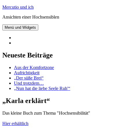
Zum
Mercutio und ich
Inhalt
Ansichten einer Hochsensiblen
springen
Menü und Widgets
@mercutioundich
bei
Beiträge
Twitter
abonnieren
Neueste Beiträge
Aus der Komfortzone
Aufrichtigkeit
„Der süße Brei“
Und trotzdem…
„Nun hat die liebe Seele Ruh'“
„Karla erklärt“
Das kleine Buch zum Thema "Hochsensibilität"
Hier erhältlich