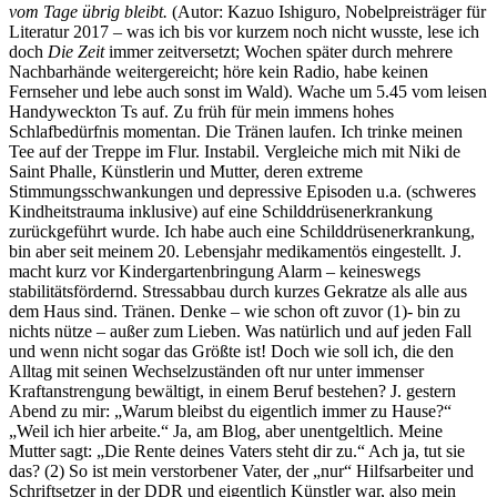
vom Tage übrig bleibt.
(Autor: Kazuo Ishiguro, Nobelpreisträger für
Literatur 2017 – was ich bis vor kurzem noch nicht wusste, lese ich
doch
Die Zeit
immer zeitversetzt; Wochen später durch mehrere
Nachbarhände weitergereicht; höre kein Radio, habe keinen
Fernseher und lebe auch sonst im Wald). Wache um 5.45 vom leisen
Handyweckton Ts auf. Zu früh für mein immens hohes
Schlafbedürfnis momentan. Die Tränen laufen. Ich trinke meinen
Tee auf der Treppe im Flur. Instabil. Vergleiche mich mit Niki de
Saint Phalle, Künstlerin und Mutter, deren extreme
Stimmungsschwankungen und depressive Episoden u.a. (schweres
Kindheitstrauma inklusive) auf eine Schilddrüsenerkrankung
zurückgeführt wurde. Ich habe auch eine Schilddrüsenerkrankung,
bin aber seit meinem 20. Lebensjahr medikamentös eingestellt. J.
macht kurz vor Kindergartenbringung Alarm – keineswegs
stabilitätsfördernd. Stressabbau durch kurzes Gekratze als alle aus
dem Haus sind. Tränen. Denke – wie schon oft zuvor (1)- bin zu
nichts nütze – außer zum Lieben. Was natürlich und auf jeden Fall
und wenn nicht sogar das Größte ist! Doch wie soll ich, die den
Alltag mit seinen Wechselzuständen oft nur unter immenser
Kraftanstrengung bewältigt, in einem Beruf bestehen? J. gestern
Abend zu mir: „Warum bleibst du eigentlich immer zu Hause?“
„Weil ich hier arbeite.“ Ja, am Blog, aber unentgeltlich. Meine
Mutter sagt: „Die Rente deines Vaters steht dir zu.“ Ach ja, tut sie
das? (2) So ist mein verstorbener Vater, der „nur“ Hilfsarbeiter und
Schriftsetzer in der DDR und eigentlich Künstler war, also mein