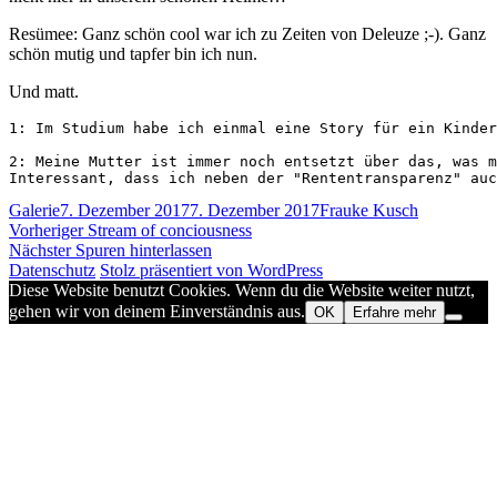
Resümee: Ganz schön cool war ich zu Zeiten von Deleuze ;-). Ganz
schön mutig und tapfer bin ich nun.
Und matt.
1: Im Studium habe ich einmal eine Story für ein Kinder
2: Meine Mutter ist immer noch entsetzt über das, was m
Interessant, dass ich neben der "Rententransparenz" auc
Format
Veröffentlicht
Autor
Galerie
7. Dezember 2017
7. Dezember 2017
Frauke Kusch
Beitragsnavigation
am
Vorheriger
Vorheriger
Stream of conciousness
Nächster
Beitrag:
Nächster
Spuren hinterlassen
Beitrag:
Datenschutz
Stolz präsentiert von WordPress
Diese Website benutzt Cookies. Wenn du die Website weiter nutzt,
gehen wir von deinem Einverständnis aus.
OK
Erfahre mehr