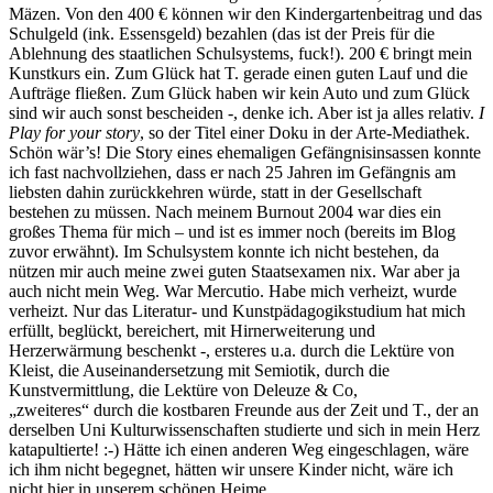
Mäzen. Von den 400 € können wir den Kindergartenbeitrag und das
Schulgeld (ink. Essensgeld) bezahlen (das ist der Preis für die
Ablehnung des staatlichen Schulsystems, fuck!). 200 € bringt mein
Kunstkurs ein. Zum Glück hat T. gerade einen guten Lauf und die
Aufträge fließen. Zum Glück haben wir kein Auto und zum Glück
sind wir auch sonst bescheiden -, denke ich. Aber ist ja alles relativ.
I
Play for your story
, so der Titel einer Doku in der Arte-Mediathek.
Schön wär’s! Die Story eines ehemaligen Gefängnisinsassen konnte
ich fast nachvollziehen, dass er nach 25 Jahren im Gefängnis am
liebsten dahin zurückkehren würde, statt in der Gesellschaft
bestehen zu müssen. Nach meinem Burnout 2004 war dies ein
großes Thema für mich – und ist es immer noch (bereits im Blog
zuvor erwähnt). Im Schulsystem konnte ich nicht bestehen, da
nützen mir auch meine zwei guten Staatsexamen nix. War aber ja
auch nicht mein Weg. War Mercutio. Habe mich verheizt, wurde
verheizt. Nur das Literatur- und Kunstpädagogikstudium hat mich
erfüllt, beglückt, bereichert, mit Hirnerweiterung und
Herzerwärmung beschenkt -, ersteres u.a. durch die Lektüre von
Kleist, die Auseinandersetzung mit Semiotik, durch die
Kunstvermittlung, die Lektüre von Deleuze & Co,
„zweiteres“ durch die kostbaren Freunde aus der Zeit und T., der an
derselben Uni Kulturwissenschaften studierte und sich in mein Herz
katapultierte! :-) Hätte ich einen anderen Weg eingeschlagen, wäre
ich ihm nicht begegnet, hätten wir unsere Kinder nicht, wäre ich
nicht hier in unserem schönen Heime…