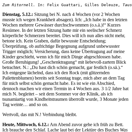
Zum Ritornell. 
In: Felix Guattari, Gilles Deleuze, 
Taus
Dienstag, 5.12.:
Sitzung bei N. nach 4 Wochen (vor 2 Wochen
musste ich wegen Krankheit absagen). Ich: „Ich habe in den letzten
Wochen mehrere Gewässer durchschwommen (o.s.ä.)!“ Kurzes
Resümee. In der letzten Sitzung hatte mir ein seelischer Schmerz
körperliche Schmerzen bereitet. Dies will ich nun alles nicht mehr,
betone ich. Kein Graben, dafür bewusste Entscheidung;
Überprüfung, ob aufrichtige Begegnung aufgrund unbewusster
Trigger möglich; Versicherung, dass keine Übertragung auf meine
Kinder geschieht, wenn ich für mich Dinge abgeschlossen habe.
Große Beruhigung! „Geschenktragung“ mit liebevoll-zartem Blick
betrachtet. N.: „Du hast dich schön gemacht, gar festlich (o.sä.).“
Ich entgegne lächelnd, dass ich den Rock (mit glitzernden
Pailettenblumen) bereits seit Sonntag trage, mich aber an dem Tag
für mich selbst schön gemacht habe. Es ist wie ein Abschied,
dennoch machen wir einen Termin in 4 Wochen aus. 3 1/2 Jahre hat
mich N. begleitet – seit dem Sommer vor der Klinik, als ich
tsunamiartig von Kindheitstraumen überrollt wurde, 3 Monate jeden
Tag weinte… and so on.
Wertvoll, das mit N.! Verbindung bleibt.
Heute, Mittwoch, 6.12.:
Am Abend zuvor gehe ich früh zu Bett.
Ich brauche den Schlaf. Lache laut bei der Lektüre des Buches
Was