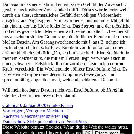
Da begann das neue Jahr mit einem zarten Gefühl der Zuversicht,
genährt aus kostbarer Zweisamkeit mit T. Dieses wurde fortgeweht
durch ein altes, schmerzliches Gefühl der völligen Verlorenheit,
ausgelöst aus Arglosigkeit. Starkes, inneres, andauerndes Mitgefühl
mit einem, der aus Liebe leidet folgt. Das Sterben und der plötzliche
Tod eines geschätzten Menschen wirft seine Schatten. J. beschenkt
uns an seinem siebten Geburtstag mit kindlicher Freude und seinem
bloßen Dasein. Am Gesangswochenende mit J. aus B. nehme ich
leicht überdreht teil; schaffe es, Emotion von Intuition zu trennen;
erfahre kindlich verblüfft: „Oh, ich bin ja sicher!“ Eine Schülerin in
meinem Zeichenkurs, die mir am Herzen liegt, verwandelt sich in
einen schwarzen Felsblock. Ihn fortzurollen, kostet mich enorme
Kraft, vergeblich. Ein Wochenende völliger Erschöpfung folgt. Es
ist wie eine Grippe ohne deren Symptome: bewegungs- und
sprechunfähig, appetitlos, matt, weinend, schlafend. Bekannt.
Will mein kostbares Dasein nicht von Erschöpfung, ob
Hund
hin
oder her, bestimmen lassen! Fort damit!
Format
Veröffentlicht
Autor
Galerie
20. Januar 2020
Frauke Kusch
Beitragsnavigation
am
Vorheriger
Vorheriger
„Von guten Mächten…“
Nächster
Beitrag:
Nächster
Menschenreduzierter Tag
Beitrag:
Datenschutz
Stolz präsentiert von WordPress
Diese Website benutzt Cookies. Wenn du die Website weiter nutzt,
gehen wir von deinem Einverständnis aus.
OK
Erfahre mehr