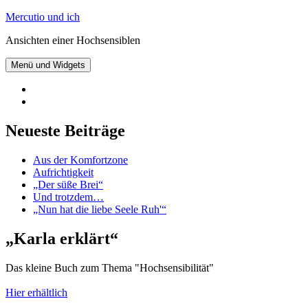
Zum
Mercutio und ich
Inhalt
Ansichten einer Hochsensiblen
springen
Menü und Widgets
@mercutioundich
bei
Beiträge
Twitter
abonnieren
Neueste Beiträge
Aus der Komfortzone
Aufrichtigkeit
„Der süße Brei“
Und trotzdem…
„Nun hat die liebe Seele Ruh'“
„Karla erklärt“
Das kleine Buch zum Thema "Hochsensibilität"
Hier erhältlich