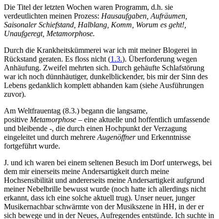
Die Titel der letzten Wochen waren Programm, d.h. sie
verdeutlichten meinen Prozess:
Hausaufgaben, Aufräumen,
Saisonaler Schiefstand, Halblang, Komm, Worum es geht!,
Unaufgeregt, Metamorphose.
Durch die Krankheitskümmerei war ich mit meiner Blogerei in
Rückstand geraten. Es floss nicht (
1.3.
). Überforderung wegen
Anhäufung. Zweifel mehrten sich. Durch gehäufte Schlafstörung
war ich noch dünnhäutiger, dunkelblickender, bis mir der Sinn des
Lebens gedanklich komplett abhanden kam (siehe Ausführungen
zuvor).
Am Weltfrauentag (8.3.) begann die langsame,
positive
Metamorphose
– eine aktuelle und hoffentlich umfassende
und bleibende -, die durch einen Hochpunkt der Verzagung
eingeleitet und durch mehrere
Augenöffner
und Erkenntnisse
fortgeführt wurde.
J. und ich waren bei einem seltenen Besuch im Dorf unterwegs, bei
dem mir einerseits meine Andersartigkeit durch meine
Hochsensibilität und andererseits meine Andersartigkeit aufgrund
meiner Nebelbrille bewusst wurde (noch hatte ich allerdings nicht
erkannt, dass ich eine solche aktuell trug). Unser neuer, junger
Musikernachbar schwärmte von der Musikszene in HH, in der er
sich bewege und in der Neues, Aufregendes entstünde. Ich suchte in