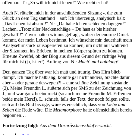
offenbar. T.: „
So
will ich nicht leben!“ Wie recht er hat!
Auch N. rüttelte mich in der anschließenden Sitzung -, die zum
Glück an dem Tag stattfand – auf: Ich überzeugt, analytisch-kalt:
„Das Leben ist absurd!“ N.: „Da halte ich entschieden dagegen!“
Lachen. „Trotz aller Nackenschläge – Du hast es bis hierher
geschafft!“ Zuvor hatten wir uns gefragt, woher der enorme Druck
kommt, der mein Leben bestimmt. Ich wünschte mir, dauerhaft mein
Analysehirnstück rausoperieren zu können, um nicht nur während
der Sitzungen ins Erleben, in meinen Körper spüren zu können.
Erneute Zweifel, ob der Blog aus diesem Grund der richtige Weg
für mich ist (ja, ist er!). Auftrag von N.:
Mach‘ mal halblang!
Den ganzen Tag über war ich matt und traurig. Das Hirn blieb
dumpf. Ich machte halblang, konnte gar nicht anders, brachte dafür
aber – oder gerade deswegen?! – eine schöne Zeichnung zustande
(2). Meine Freundin L. äußerte sich per SMS zu der Zeichnung von
J., und war ganz beeindruckt (so auch meine Freundin M. Erfreuten
beide mein Herz!). L. schrieb, falls der Text, der noch folgen sollte,
sich auf das Bild bezöge, wäre es ersichtlich, dass von
Liebe und
Sehen
die Rede wäre. Die
Metamorphose
hatte offensichtlich bereits
begonnen…
Fortsetzung folgt:
Aus dem Dornröschenschlaf erwacht.