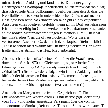
mir nach einem Anklang und fand nichts. Durch neugierige
Nachfragen das Wohnprojekt betreffend, wurde mir wiederholt klar,
dass ich soviele Jahre vollkommen überfordert hier gelebt, dass die
Nebelbrille bereits zuvor in unterschiedlichen Größen auf meiner
Nase gesessen hatte. So erinnerte ich mich gut an das vergebliche
Aufspüren eines positiven Gefühls, wenn ich im Dorf ausgelassenen
Kindern oder eifrig im Garten werkelnden NachbarInnen zuschaute;
an die hohlen Mantrawiederholungen in meinem Hirn: „Du lebst
hier im Paradies!“; an die oft gesprochenen Worte unseres
verstorbenen Nachbarn C., der mich dabei kopfschüttelnd anblickte:
„Es ist so schön hier! Warum bist Du nicht glücklich?“ Der Kopf
fragte sich das ständig, das Herz blieb unberührt.
Abends schaute ich auf
arte
einen Film über die
Ford
frauen, die
durch ihren Streik 1970 ein Gleichstellungsgesetz herbeiführten.
Filmsong:
You can get it if you realy want
(Ich in Bezug auf mich:
„What for?!“) Schon wieder erfolgte kein innerer Anklang, und ich
blieb ob der historischen Dimension vollkommen unbeteiligt -,
bemerkte dieses
Dumpfe
aber wenigstens bedauernd – es geht auch
anders, d.h. ohne überhaupt noch etwas zu merken (1).
Am nächsten Morgen weinte ich im Gespräch mit T. Ein
Dunkelschwall
von Worten quoll aus mir hervor (vgl. Zeichnung
vom
13.3.
) und meine angestaute Verzagung über die von mir
angenommene Sinnlosigkeit meines Tuns und Seins, wurde auch T.