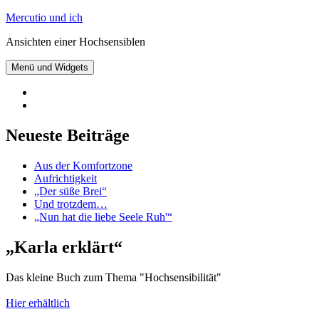
Zum
Mercutio und ich
Inhalt
Ansichten einer Hochsensiblen
springen
Menü und Widgets
@mercutioundich
bei
Beiträge
Twitter
abonnieren
Neueste Beiträge
Aus der Komfortzone
Aufrichtigkeit
„Der süße Brei“
Und trotzdem…
„Nun hat die liebe Seele Ruh'“
„Karla erklärt“
Das kleine Buch zum Thema "Hochsensibilität"
Hier erhältlich