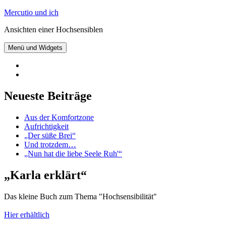
Zum
Mercutio und ich
Inhalt
Ansichten einer Hochsensiblen
springen
Menü und Widgets
@mercutioundich
bei
Beiträge
Twitter
abonnieren
Neueste Beiträge
Aus der Komfortzone
Aufrichtigkeit
„Der süße Brei“
Und trotzdem…
„Nun hat die liebe Seele Ruh'“
„Karla erklärt“
Das kleine Buch zum Thema "Hochsensibilität"
Hier erhältlich