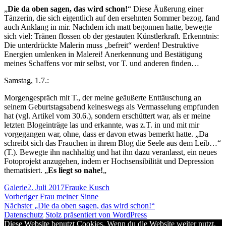
„
Die da oben sagen, das wird schon!
“ Diese Äußerung einer
Tänzerin, die sich eigentlich auf den ersehnten Sommer bezog, fand
auch Anklang in mir. Nachdem ich matt begonnen hatte, bewegte
sich viel: Tränen flossen ob der gestauten Künstlerkraft. Erkenntnis:
Die unterdrückte Malerin muss „befreit“ werden! Destruktive
Energien umlenken in Malerei! Anerkennung und Bestätigung
meines Schaffens vor mir selbst, vor T. und anderen finden…
Samstag, 1.7.:
Morgengespräch mit T., der meine geäußerte Enttäuschung an
seinem Geburtstagsabend keineswegs als Vermasselung empfunden
hat (vgl. Artikel vom 30.6.), sondern erschüttert war, als er meine
letzten Blogeinträge las und erkannte, was z.T. in und mit mir
vorgegangen war, ohne, dass er davon etwas bemerkt hatte. „Da
schreibt sich das Frauchen in ihrem Blog die Seele aus dem Leib…“
(T.). Bewegte ihn nachhaltig und hat ihn dazu veranlasst, ein neues
Fotoprojekt anzugehen, indem er Hochsensibilität und Depression
thematisiert. „
Es liegt so nahe!
„
Format
Veröffentlicht
Autor
Galerie
2. Juli 2017
Frauke Kusch
Beitragsnavigation
am
Vorheriger
Vorheriger
Frau meiner Sinne
Nächster
Beitrag:
Nächster
„Die da oben sagen, das wird schon!“
Beitrag:
Datenschutz
Stolz präsentiert von WordPress
Diese Website benutzt Cookies. Wenn du die Website weiter nutzt,