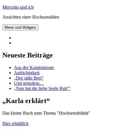
Zum
Mercutio und ich
Inhalt
Ansichten einer Hochsensiblen
springen
Menü und Widgets
@mercutioundich
bei
Beiträge
Twitter
abonnieren
Neueste Beiträge
Aus der Komfortzone
Aufrichtigkeit
„Der süße Brei“
Und trotzdem…
„Nun hat die liebe Seele Ruh'“
„Karla erklärt“
Das kleine Buch zum Thema "Hochsensibilität"
Hier erhältlich