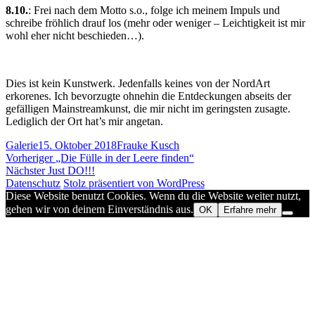
8.10.
: Frei nach dem Motto s.o., folge ich meinem Impuls und
schreibe fröhlich drauf los (mehr oder weniger – Leichtigkeit ist mir
wohl eher nicht beschieden…).
Dies ist kein Kunstwerk. Jedenfalls keines von der NordArt
erkorenes. Ich bevorzugte ohnehin die Entdeckungen abseits der
gefälligen Mainstreamkunst, die mir nicht im geringsten zusagte.
Lediglich der Ort hat’s mir angetan.
Format
Veröffentlicht
Autor
Galerie
15. Oktober 2018
Frauke Kusch
Beitragsnavigation
am
Vorheriger
Vorheriger
„Die Fülle in der Leere finden“
Nächster
Beitrag:
Nächster
Just DO!!!
Beitrag:
Datenschutz
Stolz präsentiert von WordPress
Diese Website benutzt Cookies. Wenn du die Website weiter nutzt,
gehen wir von deinem Einverständnis aus.
OK
Erfahre mehr