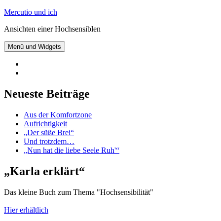
Zum
Mercutio und ich
Inhalt
Ansichten einer Hochsensiblen
springen
Menü und Widgets
@mercutioundich
bei
Beiträge
Twitter
abonnieren
Neueste Beiträge
Aus der Komfortzone
Aufrichtigkeit
„Der süße Brei“
Und trotzdem…
„Nun hat die liebe Seele Ruh'“
„Karla erklärt“
Das kleine Buch zum Thema "Hochsensibilität"
Hier erhältlich