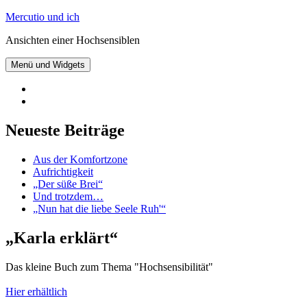
Zum
Mercutio und ich
Inhalt
Ansichten einer Hochsensiblen
springen
Menü und Widgets
@mercutioundich
bei
Beiträge
Twitter
abonnieren
Neueste Beiträge
Aus der Komfortzone
Aufrichtigkeit
„Der süße Brei“
Und trotzdem…
„Nun hat die liebe Seele Ruh'“
„Karla erklärt“
Das kleine Buch zum Thema "Hochsensibilität"
Hier erhältlich