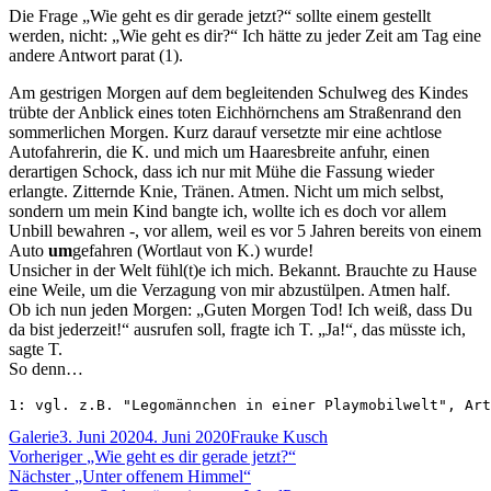
Die Frage „Wie geht es dir gerade jetzt?“ sollte einem gestellt
werden, nicht: „Wie geht es dir?“ Ich hätte zu jeder Zeit am Tag eine
andere Antwort parat (1).
Am gestrigen Morgen auf dem begleitenden Schulweg des Kindes
trübte der Anblick eines toten Eichhörnchens am Straßenrand den
sommerlichen Morgen. Kurz darauf versetzte mir eine achtlose
Autofahrerin, die K. und mich um Haaresbreite anfuhr, einen
derartigen Schock, dass ich nur mit Mühe die Fassung wieder
erlangte. Zitternde Knie, Tränen. Atmen. Nicht um mich selbst,
sondern um mein Kind bangte ich, wollte ich es doch vor allem
Unbill bewahren -, vor allem, weil es vor 5 Jahren bereits von einem
Auto
um
gefahren (Wortlaut von K.) wurde!
Unsicher in der Welt fühl(t)e ich mich. Bekannt. Brauchte zu Hause
eine Weile, um die Verzagung von mir abzustülpen. Atmen half.
Ob ich nun jeden Morgen: „Guten Morgen Tod! Ich weiß, dass Du
da bist jederzeit!“ ausrufen soll, fragte ich T. „Ja!“, das müsste ich,
sagte T.
So denn…
1: vgl. z.B. "Legomännchen in einer Playmobilwelt", Art
Format
Veröffentlicht
Autor
Galerie
3. Juni 2020
4. Juni 2020
Frauke Kusch
Beitragsnavigation
am
Vorheriger
Vorheriger
„Wie geht es dir gerade jetzt?“
Nächster
Beitrag:
Nächster
„Unter offenem Himmel“