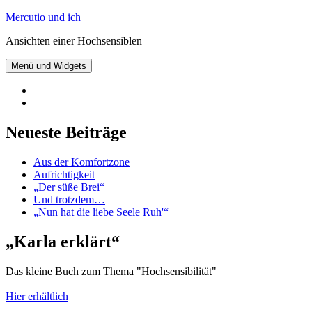
Zum
Mercutio und ich
Inhalt
Ansichten einer Hochsensiblen
springen
Menü und Widgets
@mercutioundich
bei
Beiträge
Twitter
abonnieren
Neueste Beiträge
Aus der Komfortzone
Aufrichtigkeit
„Der süße Brei“
Und trotzdem…
„Nun hat die liebe Seele Ruh'“
„Karla erklärt“
Das kleine Buch zum Thema "Hochsensibilität"
Hier erhältlich