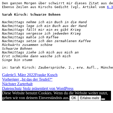
Den ganzen Morgen über schwirrt mir dieses Zitat aus de
Ebenso Zeilen aus Kirschs Gedicht (vgl
. 
Artikel vom 
6.3
Sarah Kirsch: Schwarze Bohnen
Nachmittags nehme ich ein Buch in die Hand

Nachmittags lege ich ein Buch aus der Hand

Nachmittags fällt mir ein es gibt Krieg

Nachmittags vergesse ich jedweden Krieg

Rückwärts zusammen schöne

Schwarze Bohnen

Nachmittags ziehe ich mich aus mich an

Erst schminke dann wasche ich mich

Singe bin stumm

in: Sarah Kirsch: 
Zaubersprüche
. 2., erw. Aufl., Münche
Format
Veröffentlicht
Autor
Galerie
3. März 2022
Frauke Kusch
Beitragsnavigation
am
Vorheriger
Vorheriger
„Ist das der Teufel?“
Nächster
Beitrag:
Nächster
Zarterhalt
Beitrag:
Datenschutz
Stolz präsentiert von WordPress
Diese Website benutzt Cookies. Wenn du die Website weiter nutzt,
gehen wir von deinem Einverständnis aus.
OK
Erfahre mehr