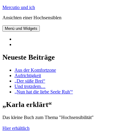
Zum
Mercutio und ich
Inhalt
Ansichten einer Hochsensiblen
springen
Menü und Widgets
@mercutioundich
bei
Beiträge
Twitter
abonnieren
Neueste Beiträge
Aus der Komfortzone
Aufrichtigkeit
„Der süße Brei“
Und trotzdem…
„Nun hat die liebe Seele Ruh'“
„Karla erklärt“
Das kleine Buch zum Thema "Hochsensibilität"
Hier erhältlich