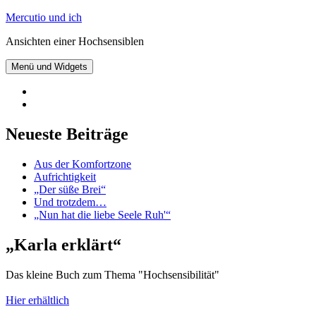
Zum
Mercutio und ich
Inhalt
Ansichten einer Hochsensiblen
springen
Menü und Widgets
@mercutioundich
bei
Beiträge
Twitter
abonnieren
Neueste Beiträge
Aus der Komfortzone
Aufrichtigkeit
„Der süße Brei“
Und trotzdem…
„Nun hat die liebe Seele Ruh'“
„Karla erklärt“
Das kleine Buch zum Thema "Hochsensibilität"
Hier erhältlich