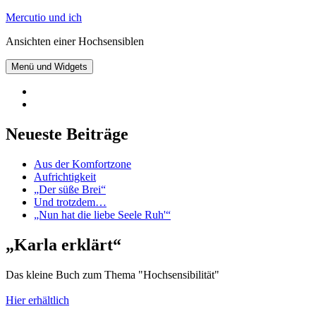
Zum
Mercutio und ich
Inhalt
Ansichten einer Hochsensiblen
springen
Menü und Widgets
@mercutioundich
bei
Beiträge
Twitter
abonnieren
Neueste Beiträge
Aus der Komfortzone
Aufrichtigkeit
„Der süße Brei“
Und trotzdem…
„Nun hat die liebe Seele Ruh'“
„Karla erklärt“
Das kleine Buch zum Thema "Hochsensibilität"
Hier erhältlich