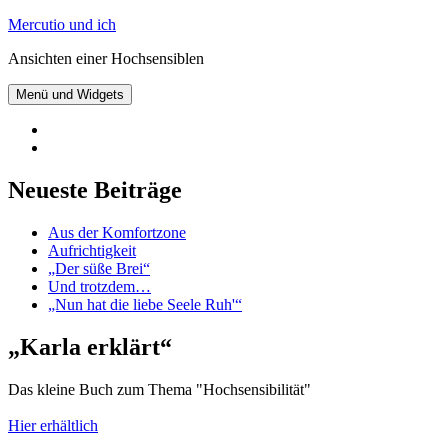
Zum
Mercutio und ich
Inhalt
Ansichten einer Hochsensiblen
springen
Menü und Widgets
@mercutioundich
bei
Beiträge
Twitter
abonnieren
Neueste Beiträge
Aus der Komfortzone
Aufrichtigkeit
„Der süße Brei“
Und trotzdem…
„Nun hat die liebe Seele Ruh'“
„Karla erklärt“
Das kleine Buch zum Thema "Hochsensibilität"
Hier erhältlich