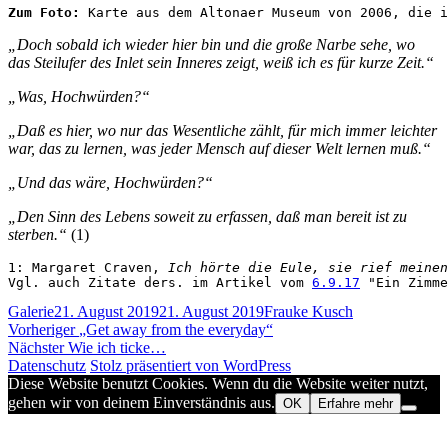
Zum Foto: 
Karte aus dem Altonaer Museum von 2006, die i
„Doch sobald ich wieder hier bin und die große Narbe sehe, wo
das Steilufer des Inlet sein Inneres zeigt, weiß ich es für kurze Zeit.“
„Was, Hochwürden?“
„Daß es hier, wo nur das Wesentliche zählt, für mich immer leichter
war, das zu lernen, was jeder Mensch auf dieser Welt lernen muß.“
„Und das wäre, Hochwürden?“
„Den Sinn des Lebens soweit zu erfassen, daß man bereit ist zu
sterben.“
(1)
1: Margaret Craven, 
Ich hörte die Eule, sie rief meinen
Vgl. auch Zitate ders. im Artikel vom 
6.9.17
 "Ein Zimme
Format
Veröffentlicht
Autor
Galerie
21. August 2019
21. August 2019
Frauke Kusch
Beitragsnavigation
am
Vorheriger
Vorheriger
„Get away from the everyday“
Nächster
Beitrag:
Nächster
Wie ich ticke…
Beitrag:
Datenschutz
Stolz präsentiert von WordPress
Diese Website benutzt Cookies. Wenn du die Website weiter nutzt,
gehen wir von deinem Einverständnis aus.
OK
Erfahre mehr