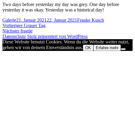
Two days before yesterday my day was grey. One day before
yesterday it was okay. Yesterday was a historical day!
Format
Veröffentlicht
Autor
Galerie
21. Januar 2021
22. Januar 2021
Frauke Kusch
Beitragsnavigation
am
Vorheriger
Vorheriger
Grauer Tag
Nächster
Beitrag:
Nächster
fragile
Beitrag:
Datenschutz
Stolz präsentiert von WordPress
Diese Website benutzt Cookies. Wenn du die Website weiter nutzt,
gehen wir von deinem Einverständnis aus.
OK
Erfahre mehr