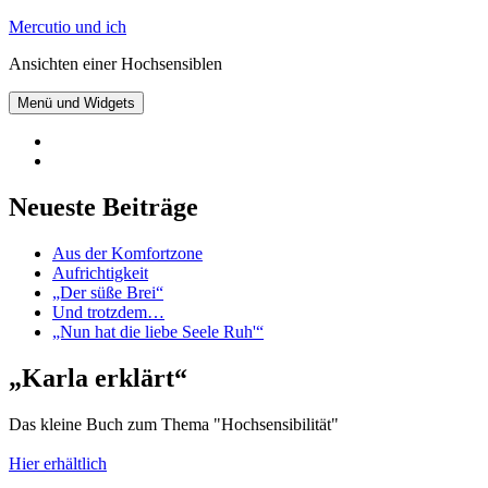
Zum
Mercutio und ich
Inhalt
Ansichten einer Hochsensiblen
springen
Menü und Widgets
@mercutioundich
bei
Beiträge
Twitter
abonnieren
Neueste Beiträge
Aus der Komfortzone
Aufrichtigkeit
„Der süße Brei“
Und trotzdem…
„Nun hat die liebe Seele Ruh'“
„Karla erklärt“
Das kleine Buch zum Thema "Hochsensibilität"
Hier erhältlich