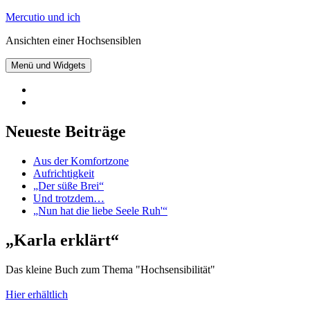
Zum
Mercutio und ich
Inhalt
Ansichten einer Hochsensiblen
springen
Menü und Widgets
@mercutioundich
bei
Beiträge
Twitter
abonnieren
Neueste Beiträge
Aus der Komfortzone
Aufrichtigkeit
„Der süße Brei“
Und trotzdem…
„Nun hat die liebe Seele Ruh'“
„Karla erklärt“
Das kleine Buch zum Thema "Hochsensibilität"
Hier erhältlich