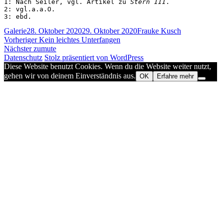
1: Nach Seiler, vgl. Artikel zu 
Stern 111
.

2: vgl.a.a.O.

3: ebd.
Format
Veröffentlicht
Autor
Galerie
28. Oktober 2020
29. Oktober 2020
Frauke Kusch
Beitragsnavigation
am
Vorheriger
Vorheriger
Kein leichtes Unterfangen
Nächster
Beitrag:
Nächster
zumute
Beitrag:
Datenschutz
Stolz präsentiert von WordPress
Diese Website benutzt Cookies. Wenn du die Website weiter nutzt,
gehen wir von deinem Einverständnis aus.
OK
Erfahre mehr