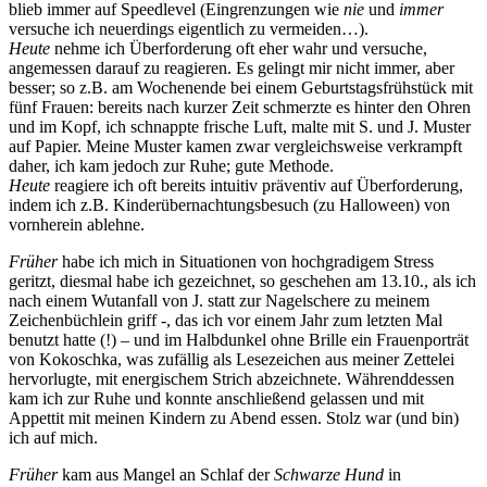
blieb immer auf Speedlevel (Eingrenzungen wie
nie
und
immer
versuche ich neuerdings eigentlich zu vermeiden…).
Heute
nehme ich Überforderung oft eher wahr und versuche,
angemessen darauf zu reagieren. Es gelingt mir nicht immer, aber
besser; so z.B. am Wochenende bei einem Geburtstagsfrühstück mit
fünf Frauen: bereits nach kurzer Zeit schmerzte es hinter den Ohren
und im Kopf, ich schnappte frische Luft, malte mit S. und J. Muster
auf Papier. Meine Muster kamen zwar vergleichsweise verkrampft
daher, ich kam jedoch zur Ruhe; gute Methode.
Heute
reagiere ich oft bereits intuitiv präventiv auf Überforderung,
indem ich z.B. Kinderübernachtungsbesuch (zu Halloween) von
vornherein ablehne.
Früher
habe ich mich in Situationen von hochgradigem Stress
geritzt, diesmal habe ich gezeichnet, so geschehen am 13.10., als ich
nach einem Wutanfall von J. statt zur Nagelschere zu meinem
Zeichenbüchlein griff -, das ich vor einem Jahr zum letzten Mal
benutzt hatte (!) – und im Halbdunkel ohne Brille ein Frauenporträt
von Kokoschka, was zufällig als Lesezeichen aus meiner Zettelei
hervorlugte, mit energischem Strich abzeichnete. Währenddessen
kam ich zur Ruhe und konnte anschließend gelassen und mit
Appettit mit meinen Kindern zu Abend essen. Stolz war (und bin)
ich auf mich.
Früher
kam aus Mangel an Schlaf der
Schwarze Hund
in