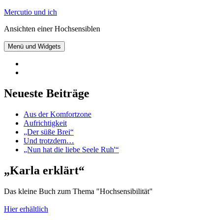
Zum
Mercutio und ich
Inhalt
Ansichten einer Hochsensiblen
springen
Menü und Widgets
@mercutioundich
bei
Beiträge
Twitter
abonnieren
Neueste Beiträge
Aus der Komfortzone
Aufrichtigkeit
„Der süße Brei“
Und trotzdem…
„Nun hat die liebe Seele Ruh'“
„Karla erklärt“
Das kleine Buch zum Thema "Hochsensibilität"
Hier erhältlich