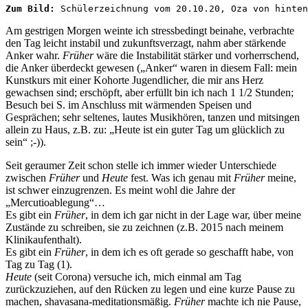
Zum Bild:
 Schülerzeichnung vom 20.10.20, Oza von hinten
Am gestrigen Morgen weinte ich stressbedingt beinahe, verbrachte
den Tag leicht instabil und zukunftsverzagt, nahm aber stärkende
Anker wahr.
Früher
wäre die Instabilität stärker und vorherrschend,
die Anker überdeckt gewesen („Anker“ waren in diesem Fall: mein
Kunstkurs mit einer Kohorte Jugendlicher, die mir ans Herz
gewachsen sind; erschöpft, aber erfüllt bin ich nach 1 1/2 Stunden;
Besuch bei S. im Anschluss mit wärmenden Speisen und
Gesprächen; sehr seltenes, lautes Musikhören, tanzen und mitsingen
allein zu Haus, z.B. zu: „Heute ist ein guter Tag um glücklich zu
sein“ ;-)).
Seit geraumer Zeit schon stelle ich immer wieder Unterschiede
zwischen
Früher
und
Heute
fest. Was ich genau mit
Früher
meine,
ist schwer einzugrenzen. Es meint wohl die Jahre der
„Mercutioablegung“…
Es gibt ein
Früher
, in dem ich gar nicht in der Lage war, über meine
Zustände zu schreiben, sie zu zeichnen (z.B. 2015 nach meinem
Klinikaufenthalt).
Es gibt ein
Früher
, in dem ich es oft gerade so geschafft habe, von
Tag zu Tag (1).
Heute
(seit Corona) versuche ich, mich einmal am Tag
zurückzuziehen, auf den Rücken zu legen und eine kurze Pause zu
machen, shavasana-meditationsmäßig.
Früher
machte ich nie Pause,