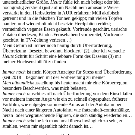
unterschiedlicher Größe,
Heute
fühle ich mich belegt oder bin
hochgradig zerstreut (just auf im Nachhinein amüsante Weise
verstärkt in den Herbstferien in AUR erfahren: Müll akribisch
getrennt und in die falschen Tonnen gekippt; mit vielen Töpfen
hantiert und wiederholt nicht besetzte Herdplatten erhitzt;
vermeintlich veganes Essen gekauft, Vorfreude geschürt, tierische
Zutaten überlesen; Kinder-Fernsehabend vorbereitet, Vorfreude
geschürt, in TV-Zeitung verlesen…).
Mein Gehirn ist immer noch häufig durch Überforderung,
Überreizung „besetzt, bewohnt, blockiert“ (2), aber ich versuche
Heute
Schritt für Schritt eine lebbare Form des Daseins (3) mit
meiner Hochsensibilität zu finden.
Immer noch
ist mein Körper Anzeiger für Stress und Überforderung
(seit 2018 – begonnen mit der Vorbereitung zu meiner
Mercutioundich
ausstellung bis heute macht mir eine Körperregion
besondere Beschwerden, was mich belastet).
Immer noch
rauscht es oft nach Überforderung vor dem Einschlafen
vor meinem inneren Auge wie ein zu schnell abgespulter, früherer
Farbfilm; wie entgegenkommende Autos auf der Autobahn bei
Nacht nach einer längeren Autofahrt; wie fratzenhaft-comicmäßige,
heran- oder wegrauschende Figuren, die sich ständig wiederholen…
Immer noch
scheine ich manchmal überschwänglich zu sein, zu
strahlen, wenn mir eigentlich nicht danach ist…