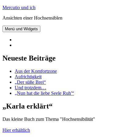
Zum
Mercutio und ich
Inhalt
Ansichten einer Hochsensiblen
springen
Menü und Widgets
@mercutioundich
bei
Beiträge
Twitter
abonnieren
Neueste Beiträge
Aus der Komfortzone
Aufrichtigkeit
„Der süße Brei“
Und trotzdem…
„Nun hat die liebe Seele Ruh'“
„Karla erklärt“
Das kleine Buch zum Thema "Hochsensibilität"
Hier erhältlich