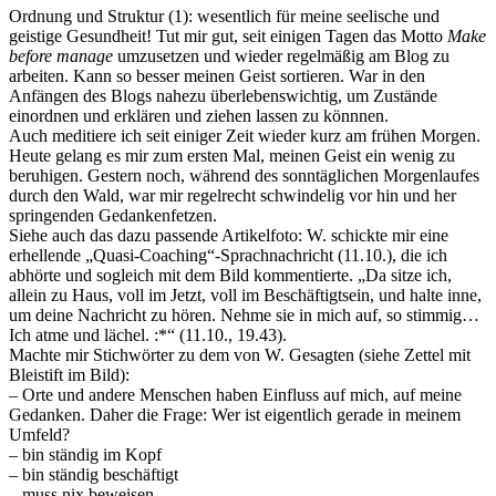
Ordnung und Struktur (1): wesentlich für meine seelische und
geistige Gesundheit! Tut mir gut, seit einigen Tagen das Motto
Make
before manage
umzusetzen und wieder regelmäßig am Blog zu
arbeiten. Kann so besser meinen Geist sortieren. War in den
Anfängen des Blogs nahezu überlebenswichtig, um Zustände
einordnen und erklären und ziehen lassen zu könnnen.
Auch meditiere ich seit einiger Zeit wieder kurz am frühen Morgen.
Heute gelang es mir zum ersten Mal, meinen Geist ein wenig zu
beruhigen. Gestern noch, während des sonntäglichen Morgenlaufes
durch den Wald, war mir regelrecht schwindelig vor hin und her
springenden Gedankenfetzen.
Siehe auch das dazu passende Artikelfoto: W. schickte mir eine
erhellende „Quasi-Coaching“-Sprachnachricht (11.10.), die ich
abhörte und sogleich mit dem Bild kommentierte. „Da sitze ich,
allein zu Haus, voll im Jetzt, voll im Beschäftigtsein, und halte inne,
um deine Nachricht zu hören. Nehme sie in mich auf, so stimmig…
Ich atme und lächel. :*“ (11.10., 19.43).
Machte mir Stichwörter zu dem von W. Gesagten (siehe Zettel mit
Bleistift im Bild):
– Orte und andere Menschen haben Einfluss auf mich, auf meine
Gedanken. Daher die Frage: Wer ist eigentlich gerade in meinem
Umfeld?
– bin ständig im Kopf
– bin ständig beschäftigt
– muss nix beweisen