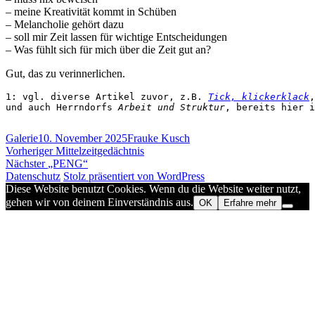
– meine Kreativität kommt in Schüben
– Melancholie gehört dazu
– soll mir Zeit lassen für wichtige Entscheidungen
– Was fühlt sich für mich über die Zeit gut an?
Gut, das zu verinnerlichen.
1: vgl. diverse Artikel zuvor, z.B. 
Tick, klickerklack
,
und auch Herrndorfs 
Arbeit und Struktur
, bereits hier i
Format
Veröffentlicht
Autor
Galerie
10. November 2025
Frauke Kusch
Beitragsnavigation
am
Vorheriger
Vorheriger
Mittelzeitgedächtnis
Nächster
Beitrag:
Nächster
„PENG“
Beitrag:
Datenschutz
Stolz präsentiert von WordPress
Diese Website benutzt Cookies. Wenn du die Website weiter nutzt,
gehen wir von deinem Einverständnis aus.
OK
Erfahre mehr